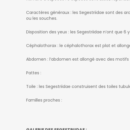
Caractères généraux : les Segestriidae sont des ara
ou les souches.
Disposition des yeux : les Segestriidae n’ont que 6 y
Céphalothorax : le céphalothorax est plat et allong
Abdomen : l’abdomen est allongé avec des motifs co
Pattes :
Toile : les Segestriidae construisent des toiles tubu
Familles proches :
GALERIE DES SEGESTRIIDAE :