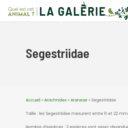
Skip
to
main
content
Segestriidae
Accueil
»
Arachnides
»
Araneae
»
Segestriidae
Taille : les Segestriidae mesurent entre 6 et 22 mm
Nombre d’espèces : 3 espèces sont assez répandues