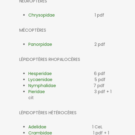
NEUROPTÈRES
Chrysopidae
1 pdf
MÉCOPTÈRES
Panorpidae
2 pdf
LÉPIDOPTÈRES RHOPALOCÈRES
Hesperidae
6 pdf
Lycaenidae
5 pdf
Nymphalidae
7 pdf
Pieridae
3 pdf + 1
cit
LÉPIDOPTÈRES HÉTÉROCÈRES
Adelidae
1 CeL
Crambidae
1 pdf + 1