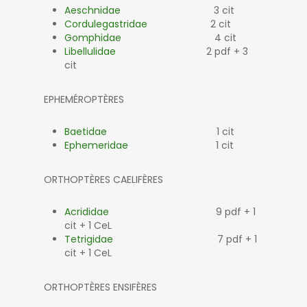
Aeschnidae
3 cit
Cordulegastridae
2 cit
Gomphidae
4 cit
Libellulidae
2 pdf + 3
cit
EPHEMÉROPTÈRES
Baetidae
1 cit
Ephemeridae
1 cit
ORTHOPTÈRES CAELIFÈRES
Acrididae
9 pdf + 1
cit + 1 CeL
Tetrigidae
7 pdf + 1
cit + 1 CeL
ORTHOPTÈRES ENSIFÈRES