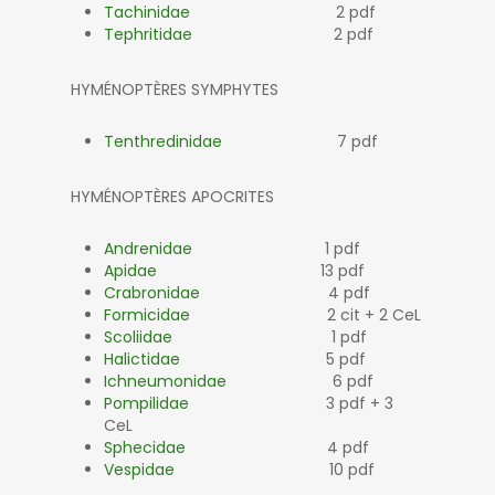
Tachinidae
2 pdf
Tephritidae
2 pdf
HYMÉNOPTÈRES SYMPHYTES
Tenthredinidae
7 pdf
HYMÉNOPTÈRES APOCRITES
Andrenidae
1 pdf
Apidae
13 pdf
Crabronidae
4 pdf
Formicidae
2 cit + 2 CeL
Scoliidae
1 pdf
Halictidae
5 pdf
Ichneumonidae
6 pdf
Pompilidae
3 pdf + 3
CeL
Sphecidae
4 pdf
Vespidae
10 pdf