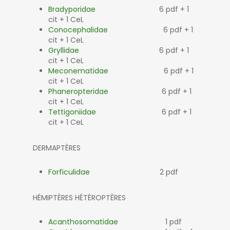
Bradyporidae
6 pdf + 1
cit + 1 CeL
Conocephalidae
6 pdf + 1
cit + 1 CeL
Gryllidae
6 pdf + 1
cit + 1 CeL
Meconematidae
6 pdf + 1
cit + 1 CeL
Phaneropteridae
6 pdf + 1
cit + 1 CeL
Tettigoniidae
6 pdf + 1
cit + 1 CeL
DERMAPTÈRES
Forficulidae
2 pdf
HÉMIPTÈRES HÉTÉROPTÈRES
Acanthosomatidae
1 pdf