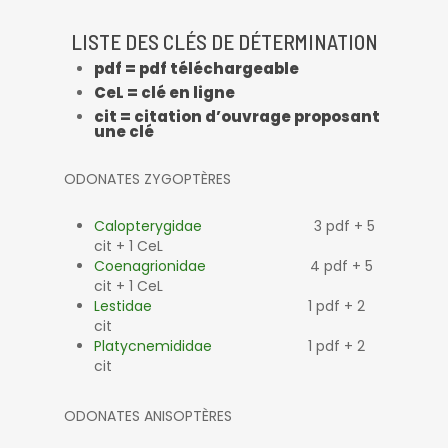
LISTE DES CLÉS DE DÉTERMINATION
pdf = pdf téléchargeable
CeL = clé en ligne
cit = citation d’ouvrage proposant
une clé
ODONATES ZYGOPTÈRES
Calopterygidae
3 pdf + 5
cit + 1 CeL
Coenagrionidae
4 pdf + 5
cit + 1 CeL
Lestidae
1 pdf + 2
cit
Platycnemididae
1 pdf + 2
cit
ODONATES ANISOPTÈRES