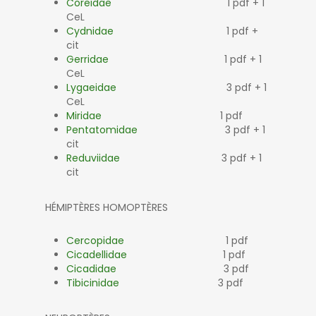
Coreidae
1 pdf + 1
CeL
Cydnidae
1 pdf +
cit
Gerridae
1 pdf + 1
CeL
Lygaeidae
3 pdf + 1
CeL
Miridae
1 pdf
Pentatomidae
3 pdf + 1
cit
Reduviidae
3 pdf + 1
cit
HÉMIPTÈRES HOMOPTÈRES
Cercopidae
1 pdf
Cicadellidae
1 pdf
Cicadidae
3 pdf
Tibicinidae
3 pdf