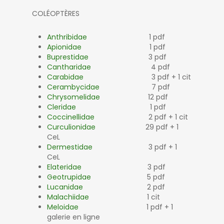
COLÉOPTÈRES
Anthribidae
1 pdf
Apionidae
1 pdf
Buprestidae
3 pdf
Cantharidae
4 pdf
Carabidae
3 pdf + 1 cit
Cerambycidae
7 pdf
Chrysomelidae
12 pdf
Cleridae
1 pdf
Coccinellidae
2 pdf + 1 cit
Curculionidae
29 pdf + 1
CeL
Dermestidae
3 pdf + 1
CeL
Elateridae
3 pdf
Geotrupidae
5 pdf
Lucanidae
2 pdf
Malachiidae
1 cit
Meloidae
1 pdf + 1
galerie en ligne