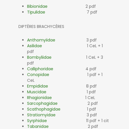
Bibionidae
2 pdf
Tipulidae
7 pdf
DIPTÈRES BRACHYCÈRES
Anthomyiidae
3 pdf
Asilidae
1 CeL + 1
pdf
Bombyliidae
1 CeL + 3
pdf
Calliphoridae
4 pdf
Conopidae
1 pdf + 1
CeL
Empididae
8 pdf
Muscidae
1 pdf
Rhagionidae
1 CeL
Sarcophagidae
2 pdf
Scathophagidae
1 pdf
Stratiomyidae
3 pdf
Syrphidae
11 pdf + 1 cit
Tabanidae
2 pdf