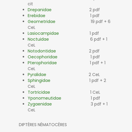
cit
Drepanidae
2 pdf
Erebidae
1 pdf
Geometridae
19 pdf + 6
CeL
Lasiocampidae
1 pdf
Noctuidae
6 pdf + 1
CeL
Notodontidae
2 pdf
Oecophoridae
1 pdf
Pterophoridae
1 pdf + 1
CeL
Pyralidae
2 CeL
Sphingidae
1 pdf + 2
CeL
Tortricidae
1 CeL
Yponomeutidae
1 pdf
Zygaenidae
3 pdf + 1
CeL
DIPTÈRES NÉMATOCÈRES