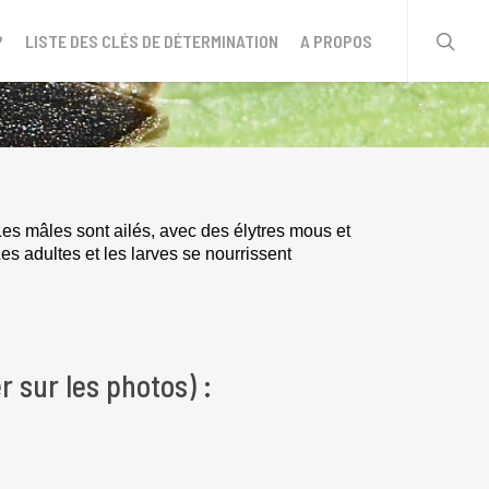
sear
?
LISTE DES CLÉS DE DÉTERMINATION
A PROPOS
Les mâles sont ailés, avec des élytres mo
us
et
es adultes et les larves se nourrissent
r sur les photos) :