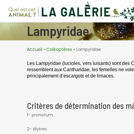
Skip
to
main
content
Lampyridae
Accueil
»
Coléoptères
»
Lampyridae
Les
Lampyridae (lucioles, vers luisants) sont des 
ressemblent aux Cantharidae, les femelles ne vole
principalement d’escargots et de limaces.
Critères de détermination des mâl
1- pronotum
2- élytres