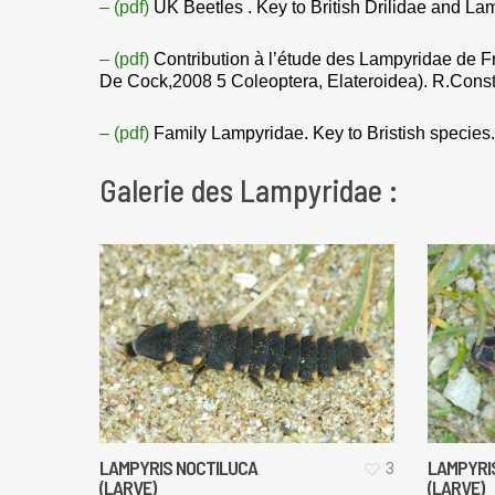
– (pdf)
UK Beetles . Key to British Drilidae and La
– (pdf)
Contribution à l’étude des Lampyridae de Fra
De Cock,2008 5 Coleoptera, Elateroidea). R.Consta
– (pdf)
Family Lampyridae. Key to Bristish species
Galerie des Lampyridae :
LAMPYRIS NOCTILUCA
LAMPYRI
3
(LARVE)
(LARVE)