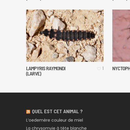
LAMPYRIS RAYMONDI
NYCTOPHI
1
(LARVE)
QUEL EST CET ANIMAL ?
L’oedemère couleur de miel
La chrysomyie à tête blanche