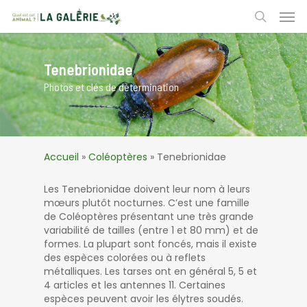
Skip
Men
to
search
main
content
Tenebrionidae
Photos et clés de détermination
Accueil
»
Coléoptères
»
Tenebrionidae
Les Tenebrionidae doivent leur nom à leurs
mœurs plutôt nocturnes. C’est une famille
de Coléoptères présentant une très grande
variabilité de tailles (entre 1 et 80 mm) et de
formes. La plupart sont foncés, mais il existe
des espèces colorées ou à reflets
métalliques. Les tarses ont en général 5, 5 et
4 articles et les antennes 11. Certaines
espèces peuvent avoir les élytres soudés.