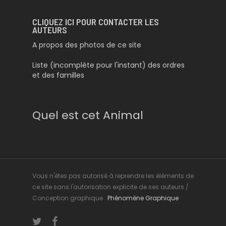
CLIQUEZ ICI POUR CONTACTER LES
AUTEURS
A propos des photos de ce site
Liste (incomplète pour l'instant) des ordres
et des familles
Quel est cet Animal
Vous n'êtes pas autorisé à reprendre les éléments de
ce site sans l'autorisation explicite de ses auteurs /
Conception graphique :
Phénomène Graphique
twitter
facebook