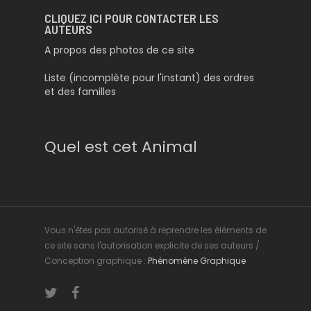
CLIQUEZ ICI POUR CONTACTER LES
AUTEURS
A propos des photos de ce site
Liste (incomplète pour l'instant) des ordres
et des familles
Quel est cet Animal
Vous n'êtes pas autorisé à reprendre les éléments de
ce site sans l'autorisation explicite de ses auteurs /
Conception graphique :
Phénomène Graphique
twitter
facebook