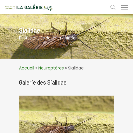
Skip
Men
to
search
main
content
Sialidae
Photos et clés de détermination
Accueil
»
Neuroptères
»
Sialidae
Galerie des Sialidae