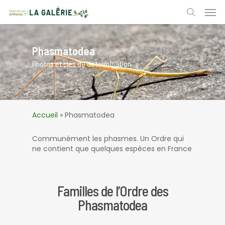
Skip
Men
to
search
main
content
Phasmatodea
Photos et clés de détermination
Accueil
»
Phasmatodea
Communément les phasmes. Un Ordre qui
ne contient que quelques espèces en France
Familles de l’Ordre des
Phasmatodea