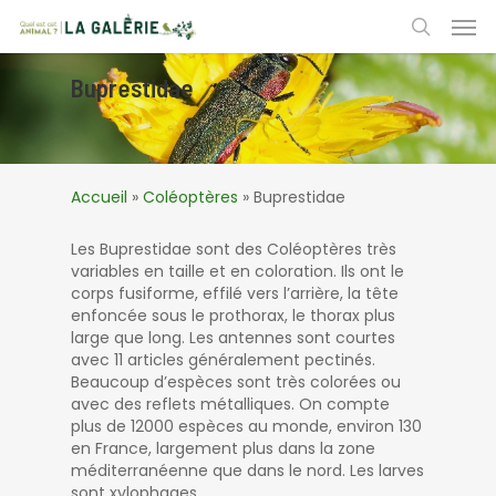
Skip
Men
to
search
main
content
Buprestidae
Accueil
»
Coléoptères
»
Buprestidae
Les Buprestidae sont des Coléoptères très
variables en taille et en coloration. Ils ont le
corps fusiforme, effilé vers l’arrière, la tête
enfoncée sous le prothorax, le thorax plus
large que long. Les antennes sont courtes
avec 11 articles généralement pectinés.
Beaucoup d’espèces sont très colorées ou
avec des reflets métalliques. On compte
plus de 12000 espèces au monde, environ 130
en France, largement plus dans la zone
méditerranéenne que dans le nord. Les larves
sont xylophages.