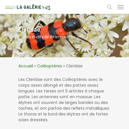
Skip
Men
to
search
main
content
Cleridae
Photos et clés de détermination
Accueil
»
Coléoptères
»
Cleridae
Les Cleridae sont des Coléoptères avec le
corps assez allongé et des pattes assez
longues. Les tarses ont 5 articles à chaque
patte. Les antennes sont en massue. Les
élytres ont souvent de larges bandes ou des
taches, et ont parfois des reflets métalliques.
Le thorax et le bord des élytres ont de fortes
soies dressées.