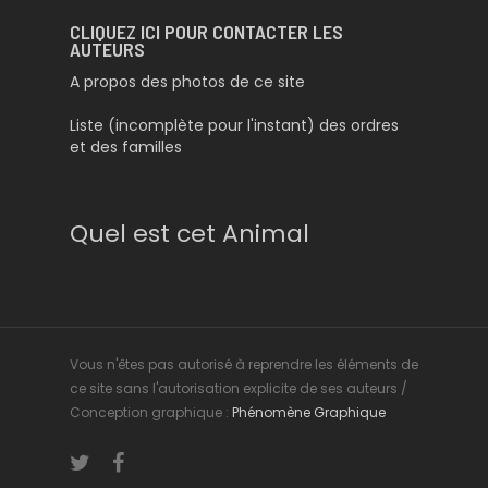
CLIQUEZ ICI POUR CONTACTER LES
AUTEURS
A propos des photos de ce site
Liste (incomplète pour l'instant) des ordres
et des familles
Quel est cet Animal
Vous n'êtes pas autorisé à reprendre les éléments de
ce site sans l'autorisation explicite de ses auteurs /
Conception graphique :
Phénomène Graphique
twitter
facebook