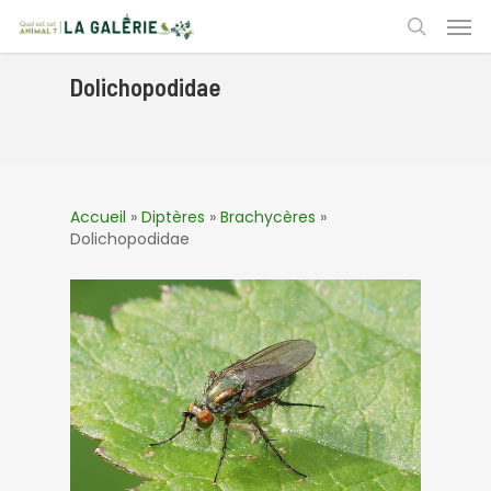
Skip
Men
to
search
main
content
Dolichopodidae
Accueil
»
Diptères
»
Brachycères
»
Dolichopodidae