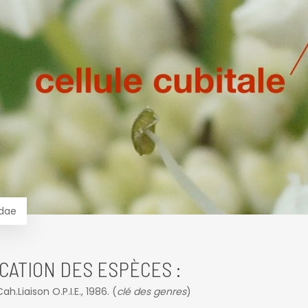
idae
CATION DES ESPÈCES :
.Liaison O.P.I.E., 1986. (
clé des genres
)