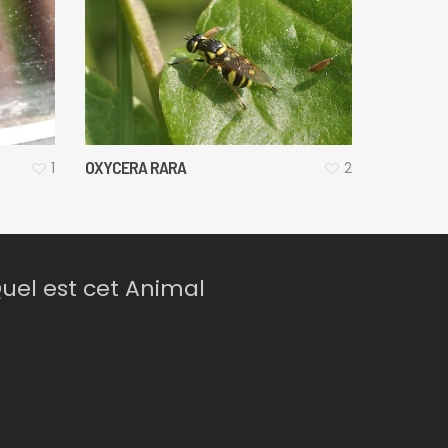
OXYCERA RARA
1
2
uel est cet Animal