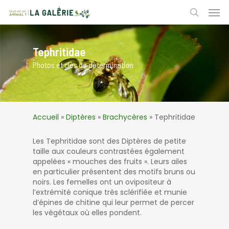
Skip
Men
to
search
main
content
Tephritidae
Photos et clés de détermination
Accueil
»
Diptères
»
Brachycères
»
Tephritidae
Les Tephritidae sont des Diptères de petite
taille aux couleurs contrastées également
appelées « mouches des fruits ». Leurs ailes
en particulier présentent des motifs bruns ou
noirs. Les femelles ont un ovipositeur à
l’extrémité conique très sclérifiée et munie
d’épines de chitine qui leur permet de percer
les végétaux où elles pondent.