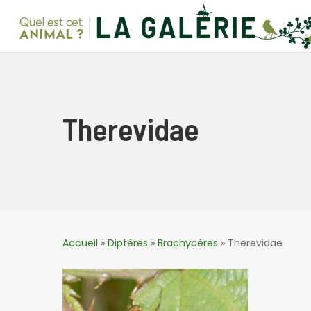
Skip
to
main
content
Therevidae
Accueil
»
Diptères
»
Brachycères
»
Therevidae