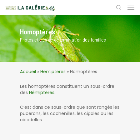
Skip
Men
to
search
main
content
Homoptères
Photos et clés de détermination des familles
Accueil
»
Hémiptères
»
Homoptères
Les homoptères constituent un sous-ordre
des
Hémiptères
.
C’est dans ce sous-ordre que sont rangés les
pucerons, les cochenilles, les cigales ou les
cicadelles