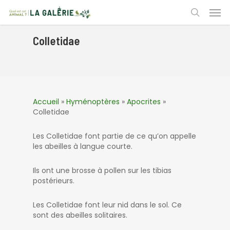
Skip
Men
to
search
main
content
Colletidae
Accueil
»
Hyménoptères
»
Apocrites
»
Colletidae
Les Colletidae font partie de ce qu’on appelle
les abeilles à langue courte.
Ils ont une brosse à pollen sur les tibias
postérieurs.
Les Colletidae font leur nid dans le sol. Ce
sont des abeilles solitaires.