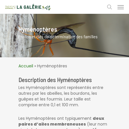
Skip
Men
to
search
main
content
Hyménoptères
Photos et clés de détermination des familles
Accueil
»
Hyménoptères
Description des Hyménoptères
Les Hyménoptères sont représentés entre
autres par les abeilles, les bourdons, les
guêpes et les fourmis. Leur taille est
comprise entre 0,1 et 100 mm.
Les Hyménoptères ont typiquement
deux
paires d’ailes membraneuses
(leur nom