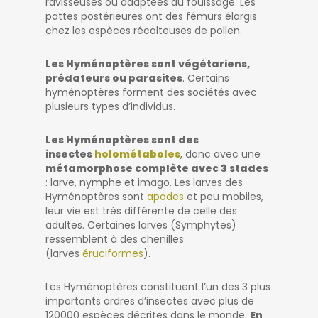
ravisseuses ou adaptées au fouissage. Les
pattes postérieures ont des fémurs élargis
chez les espèces récolteuses de pollen.
Les Hyménoptères sont végétariens,
prédateurs ou parasites
. Certains
hyménoptères forment des sociétés avec
plusieurs types d’individus.
Les Hyménoptères sont des
insectes
holométaboles
, donc avec une
métamorphose complète avec 3 stades
: larve, nymphe et imago. Les larves des
Hyménoptères sont
apodes
et peu mobiles,
leur vie est très différente de celle des
adultes. Certaines larves (Symphytes)
ressemblent à des chenilles
(larves
éruciformes
).
Les Hyménoptères constituent l’un des 3 plus
importants ordres d’insectes avec plus de
120000 espèces décrites dans le monde.
En