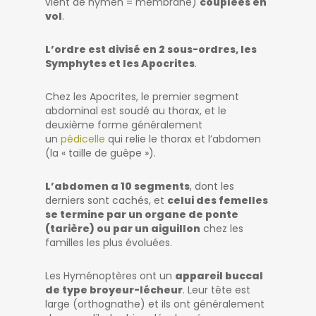
vient de hymen = membrane)
couplées en
vol
.
L’ordre est divisé en 2 sous-ordres, les
Symphytes et les Apocrites
.
Chez les Apocrites, le premier segment
abdominal est soudé au thorax, et le
deuxième forme généralement
un
pédicelle
qui relie le thorax et l’abdomen
(la « taille de guêpe »).
L’abdomen a 10 segments
, dont les
derniers sont cachés, et
celui des femelles
se termine par un organe de ponte
(tarière) ou par un aiguillon
chez les
familles les plus évoluées.
Les Hyménoptères ont un
appareil buccal
de type broyeur-lécheur
. Leur tête est
large (orthognathe) et ils ont généralement