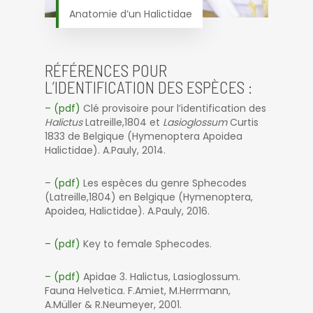
Anatomie d’un Halictidae
RÉFÉRENCES POUR
L’IDENTIFICATION DES ESPÈCES :
– (pdf)
Clé provisoire pour l’identification des
Halictus
Latreille,1804 et
Lasioglossum
Curtis
1833 de Belgique (Hymenoptera Apoidea
Halictidae). A.Pauly, 2014.
–
(pdf)
Les espèces du genre Sphecodes
(Latreille,1804) en Belgique (Hymenoptera,
Apoidea, Halictidae). A.Pauly, 2016.
– (pdf)
Key to female Sphecodes.
– (pdf)
Apidae 3. Halictus, Lasioglossum.
Fauna Helvetica. F.Amiet, M.Herrmann,
A.Müller & R.Neumeyer, 2001.