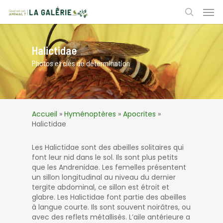
Skip
Men
to
search
main
content
Halictidae
Photos et clés de détermination
Accueil
»
Hyménoptères
»
Apocrites
»
Halictidae
Les Halictidae sont des abeilles solitaires qui
font leur nid dans le sol. Ils sont plus petits
que les Andrenidae. Les femelles présentent
un sillon longitudinal au niveau du dernier
tergite abdominal, ce sillon est étroit et
glabre. Les Halictidae font partie des abeilles
à langue courte. Ils sont souvent noirâtres, ou
avec des reflets métallisés. L’aile antérieure a