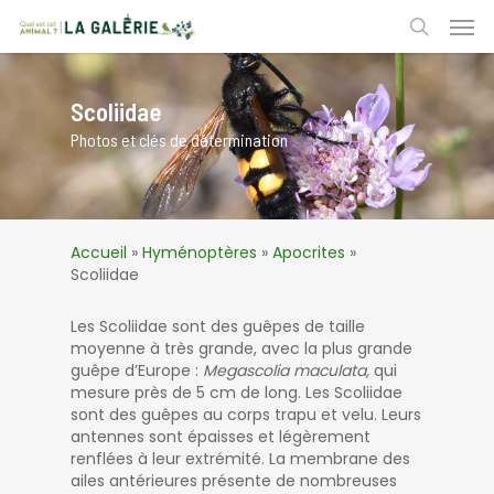
Skip
Men
to
search
main
content
Scoliidae
Photos et clés de détermination
Accueil
»
Hyménoptères
»
Apocrites
»
Scoliidae
Les Scoliidae sont des guêpes de taille
moyenne à très grande, avec la plus grande
guêpe d’Europe :
Megascolia maculata,
qui
mesure près de 5 cm de long. Les Scoliidae
sont des guêpes au corps trapu et velu. Leurs
antennes sont épaisses et légèrement
renflées à leur extrémité. La membrane des
ailes antérieures présente de nombreuses