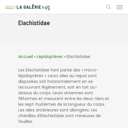
Skip
Men
to
search
main
content
Elachistidae
Accueil
»
Lépidoptères
»
Elachistidae
Les Elachistidae font partie des « micro-
lépidoptères ». Leurs ailes au repos sont
disposées soit horizontalement en se
recouvrant légèrement, soit en toit au-
dessus du corps. Leurs antennes sont
filiformes et mesurent entre les deux-tiers et
les sept-huitièmes de la longueur du corps.
Les ailes antérieures sont allongées. Les
chenilles d’Elachistidae sont mineuses de
feuilles.