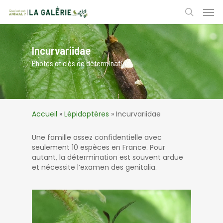
Skip
Men
to
search
main
content
Incurvariidae
Photos et clés de détermination
Accueil
»
Lépidoptères
»
Incurvariidae
Une famille assez confidentielle avec
seulement 10 espèces en France. Pour
autant, la détermination est souvent ardue
et nécessite l’examen des genitalia.