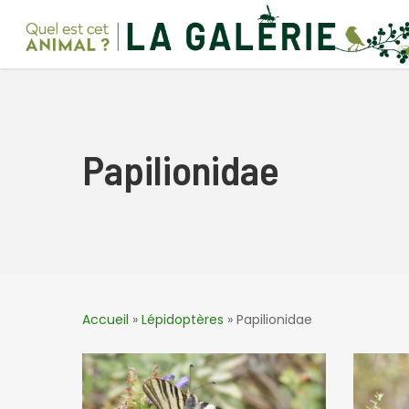
Skip
to
main
content
Papilionidae
Accueil
»
Lépidoptères
»
Papilionidae