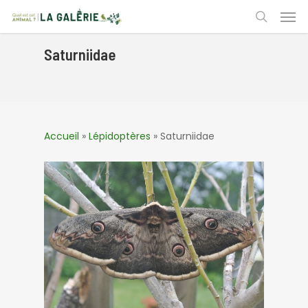
Skip
Men
to
search
main
content
Saturniidae
Accueil
»
Lépidoptères
»
Saturniidae