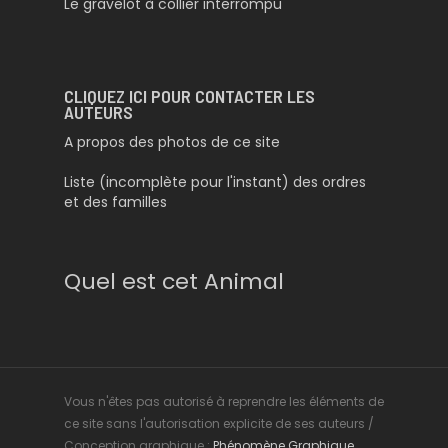
Le gravelot à collier interrompu
CLIQUEZ ICI POUR CONTACTER LES
AUTEURS
A propos des photos de ce site
Liste (incomplète pour l'instant) des ordres
et des familles
Quel est cet Animal
Vous n'êtes pas autorisé à reprendre les éléments de
ce site sans l'autorisation explicite de ses auteurs /
Conception graphique :
Phénomène Graphique