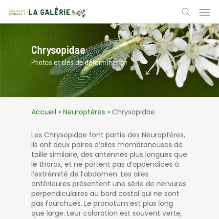
Skip
Men
to
search
main
content
Chrysopidae
Photos et clés de détermination
Accueil
»
Neuroptères
»
Chrysopidae
Les Chrysopidae font partie des Neuroptères,
ils ont deux paires d’ailes membraneuses de
taille similaire, des antennes plus longues que
le thorax, et ne portent pas d’appendices à
l’extrémité de l’abdomen. Les ailes
antérieures présentent une série de nervures
perpendiculaires au bord costal qui ne sont
pas fourchues. Le pronotum est plus long
que large. Leur coloration est souvent verte,