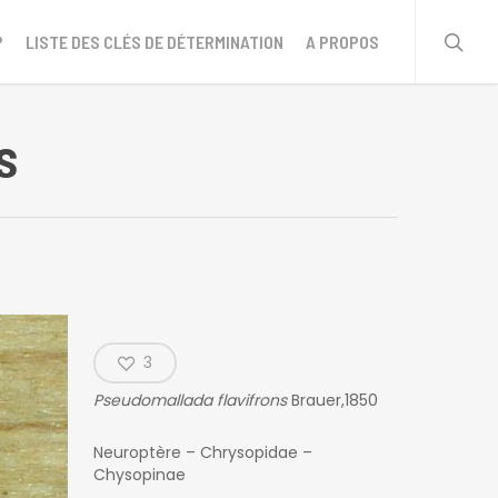
sear
?
LISTE DES CLÉS DE DÉTERMINATION
A PROPOS
s
3
Pseudomallada flavifrons
Brauer,1850
Neuroptère – Chrysopidae –
Chysopinae