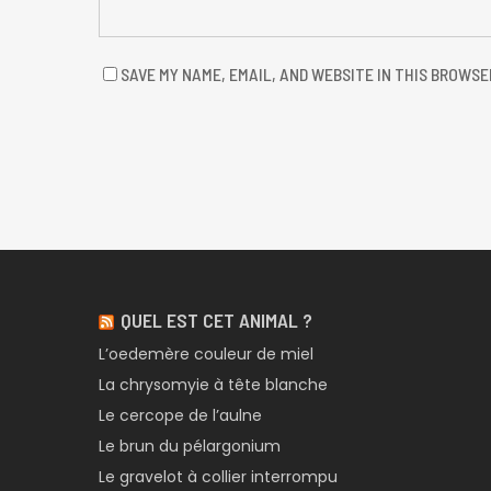
SAVE MY NAME, EMAIL, AND WEBSITE IN THIS BROWSE
QUEL EST CET ANIMAL ?
L’oedemère couleur de miel
La chrysomyie à tête blanche
Le cercope de l’aulne
Le brun du pélargonium
Le gravelot à collier interrompu