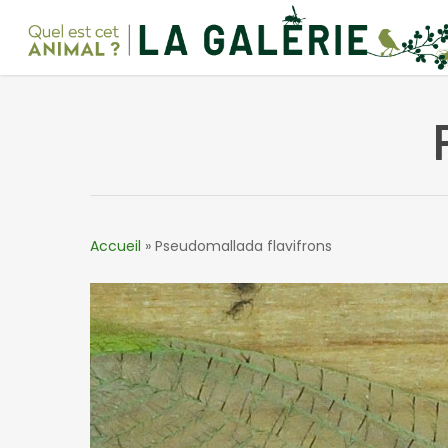
Skip
to
main
content
Accueil
»
Pseudomallada flavifrons