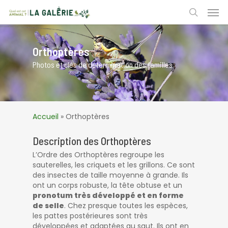
Skip
Men
to
search
main
content
Orthoptères
Photos et clés de détermination des familles
Accueil
»
Orthoptères
Description des Orthoptères
L’Ordre des Orthoptères regroupe les
sauterelles, les criquets et les grillons. Ce sont
des insectes de taille moyenne à grande. Ils
ont un corps robuste, la tête obtuse et un
pronotum très développé et en forme
de selle
. Chez presque toutes les espèces,
les pattes postérieures sont très
développées et adaptées au saut. Ils ont en