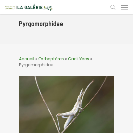
Skip
Men
to
search
main
content
Pyrgomorphidae
Accueil
»
Orthoptères
»
Caelifères
»
Pyrgomorphidae