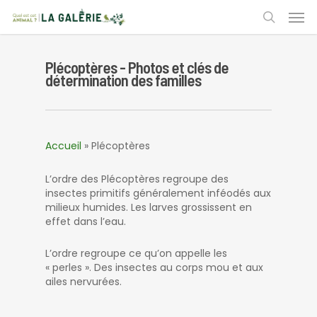
Skip
Men
to
search
main
content
Plécoptères - Photos et clés de
détermination des familles
Accueil
»
Plécoptères
L’ordre des Plécoptères regroupe des
insectes primitifs généralement inféodés aux
milieux humides. Les larves grossissent en
effet dans l’eau.
L’ordre regroupe ce qu’on appelle les
« perles ». Des insectes au corps mou et aux
ailes nervurées.