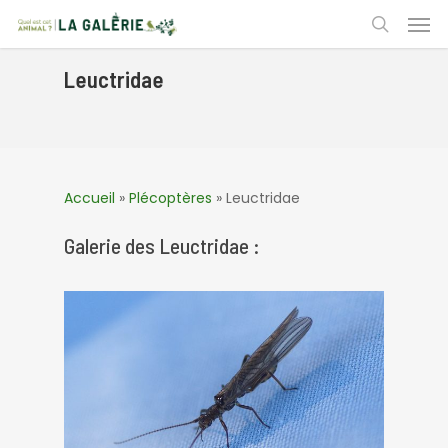
Skip
Men
to
search
main
content
Leuctridae
Accueil
»
Plécoptères
»
Leuctridae
Galerie des Leuctridae :