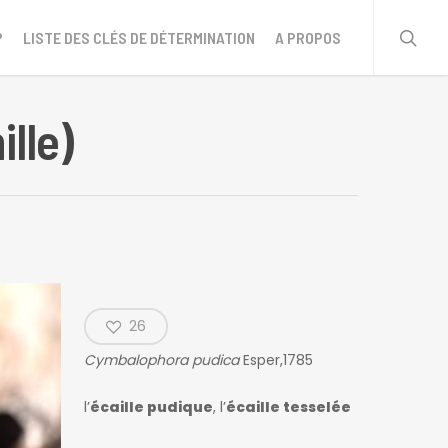
sear
?
LISTE DES CLÉS DE DÉTERMINATION
A PROPOS
lle)
26
Cymbalophora pudica
Esper,1785
l’
écaille pudique
, l’
écaille tesselée