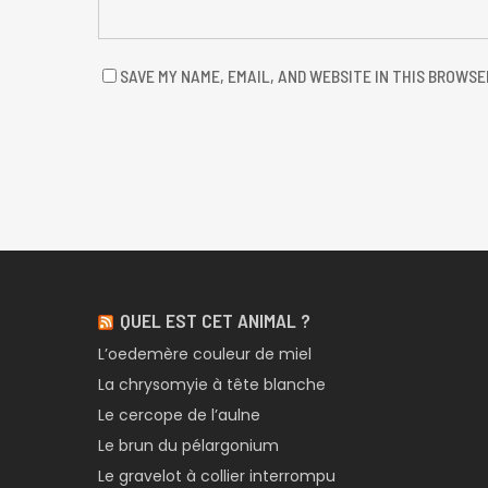
SAVE MY NAME, EMAIL, AND WEBSITE IN THIS BROWSE
QUEL EST CET ANIMAL ?
L’oedemère couleur de miel
La chrysomyie à tête blanche
Le cercope de l’aulne
Le brun du pélargonium
Le gravelot à collier interrompu