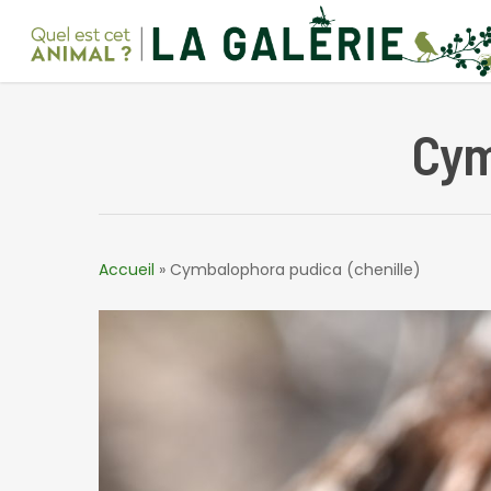
Skip
to
main
content
Cym
Accueil
»
Cymbalophora pudica (chenille)