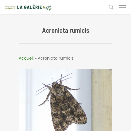
Skip
Men
to
search
main
content
Acronicta rumicis
Accueil
»
Acronicta rumicis