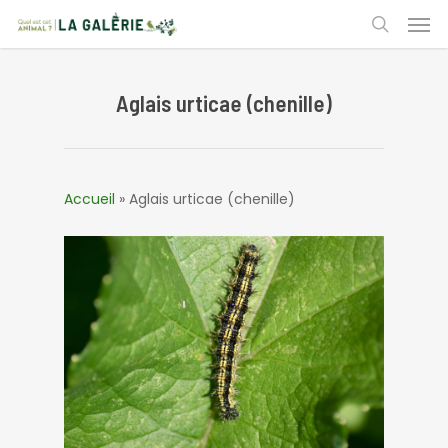
Skip
Men
to
search
main
content
Aglais urticae (chenille)
Accueil
»
Aglais urticae (chenille)