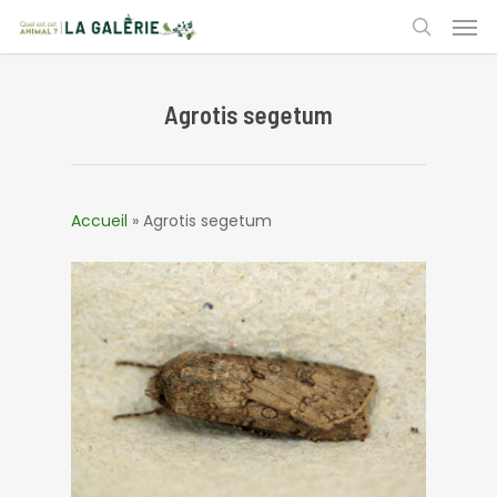
Skip
Men
to
search
main
content
Agrotis segetum
Accueil
»
Agrotis segetum