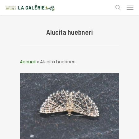
Skip
Men
to
search
main
content
Alucita huebneri
Accueil
»
Alucita huebneri