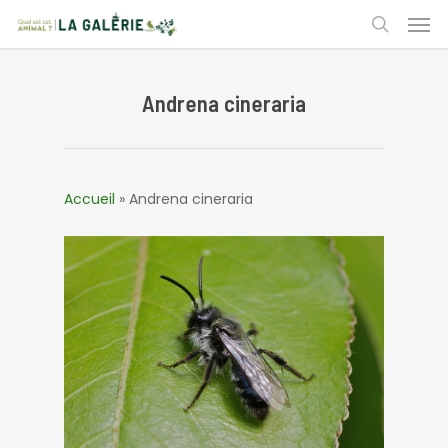
Skip
Men
to
search
main
content
Andrena cineraria
Accueil
»
Andrena cineraria