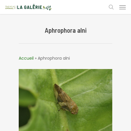
Skip
Men
to
search
main
content
Aphrophora alni
Accueil
»
Aphrophora alni