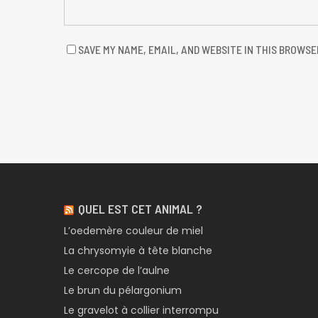
SAVE MY NAME, EMAIL, AND WEBSITE IN THIS BROWSE
QUEL EST CET ANIMAL ?
L’oedemère couleur de miel
La chrysomyie à tête blanche
Le cercope de l’aulne
Le brun du pélargonium
Le gravelot à collier interrompu