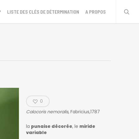
sear
?
LISTE DES CLÉS DE DÉTERMINATION
A PROPOS
0
Calocoris nemoralis
, Fabricius,1787
la
punaise décorée
, le
miride
variable