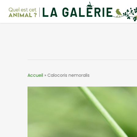
Skip
to
main
content
Accueil
»
Calocoris nemoralis