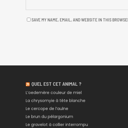
SAVE MY NAME, EMAIL, AND WEBSITE IN THIS BROWSE
QUEL EST CET ANIMAL ?
L’oedemère couleur de miel
La chrysomyie à tête blanche
Le cercope de l’aulne
Le brun du pélargonium
Le gravelot à collier interrompu