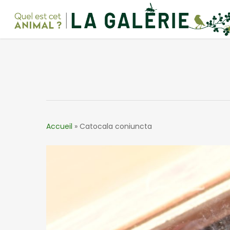
Skip
to
main
content
Accueil
»
Catocala coniuncta