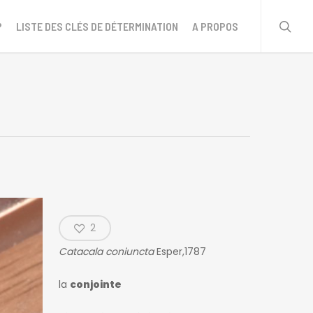
sear
?
LISTE DES CLÉS DE DÉTERMINATION
A PROPOS
2
Catacala coniuncta
Esper,1787
la
conjointe