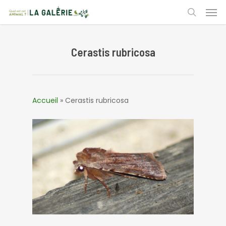
Skip
Men
to
search
main
content
Cerastis rubricosa
Accueil
»
Cerastis rubricosa