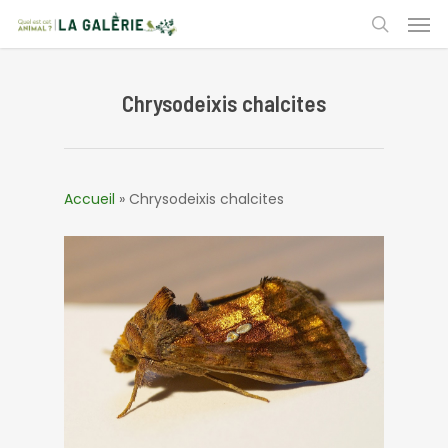
Skip
Men
to
search
main
content
Chrysodeixis chalcites
Accueil
»
Chrysodeixis chalcites