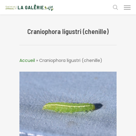
Skip
Men
to
search
main
content
Craniophora ligustri (chenille)
Accueil
»
Craniophora ligustri (chenille)