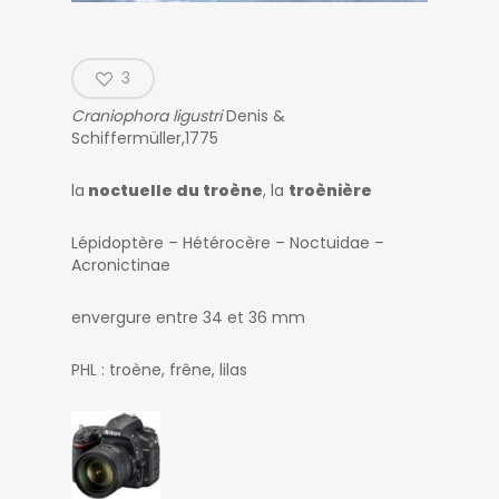
3
Craniophora ligustri
Denis &
Schiffermüller,1775
la
noctuelle du troène
, la
troènière
Lépidoptère – Hétérocère – Noctuidae –
Acronictinae
envergure entre 34 et 36 mm
PHL : troène, frêne, lilas