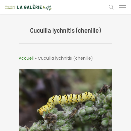
Skip
Men
to
search
main
content
Cucullia lychnitis (chenille)
Accueil
»
Cucullia lychnitis (chenille)