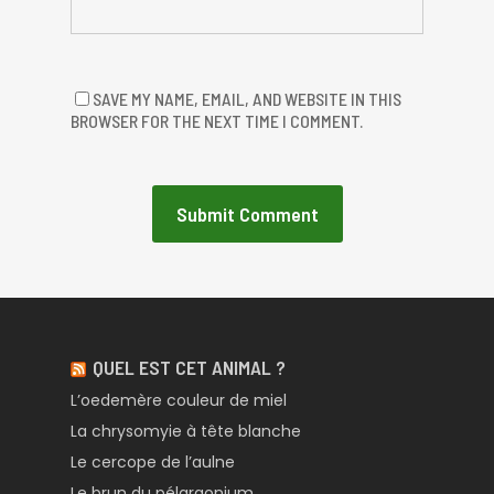
SAVE MY NAME, EMAIL, AND WEBSITE IN THIS
BROWSER FOR THE NEXT TIME I COMMENT.
QUEL EST CET ANIMAL ?
L’oedemère couleur de miel
La chrysomyie à tête blanche
Le cercope de l’aulne
Le brun du pélargonium