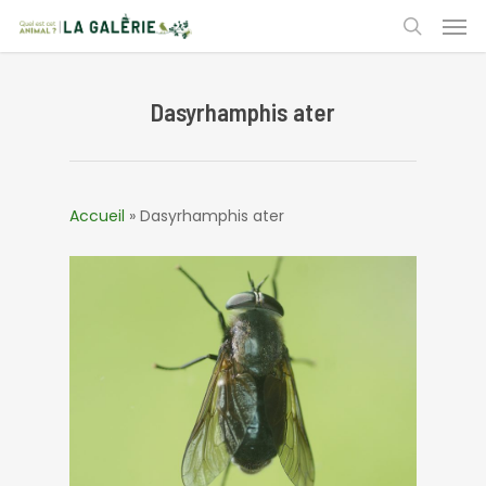
Skip
Men
to
search
main
content
Dasyrhamphis ater
Accueil
»
Dasyrhamphis ater