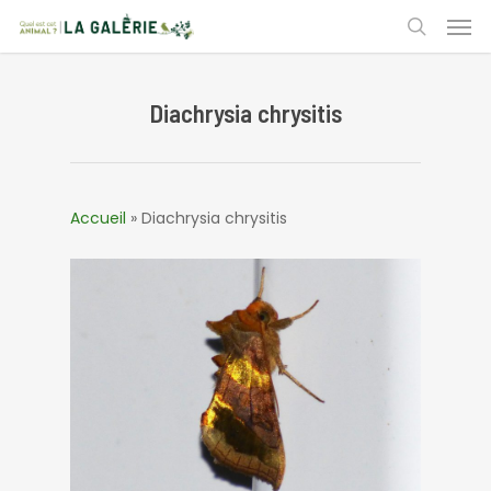
Skip
Men
to
search
main
content
Diachrysia chrysitis
Accueil
»
Diachrysia chrysitis