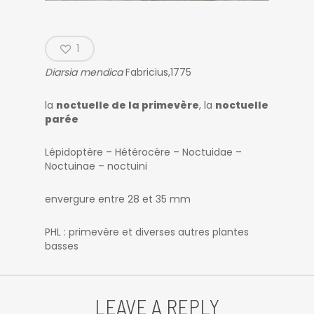
1
Diarsia mendica
Fabricius,1775
la
noctuelle de la primevère
, la
noctuelle
parée
Lépidoptère – Hétérocère – Noctuidae –
Noctuinae – noctuini
envergure entre 28 et 35 mm
PHL : primevère et diverses autres plantes
basses
LEAVE A REPLY