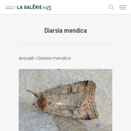
Skip
Men
to
search
main
content
Diarsia mendica
Accueil
»
Diarsia mendica