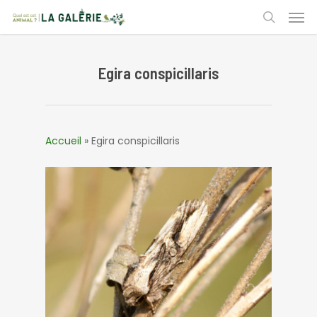
Skip
Men
to
search
main
content
Egira conspicillaris
Accueil
»
Egira conspicillaris