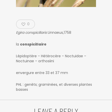
0
Egira conspicillaris
Linnaeus,1758
la
conspicillaire
Lépidoptère – Hétérocère – Noctuidae –
Noctuinae – orthosiini
envergure entre 33 et 37 mm
PHL : genêts; graminées, et diverses plantes
basses
LEAVE A REPLY