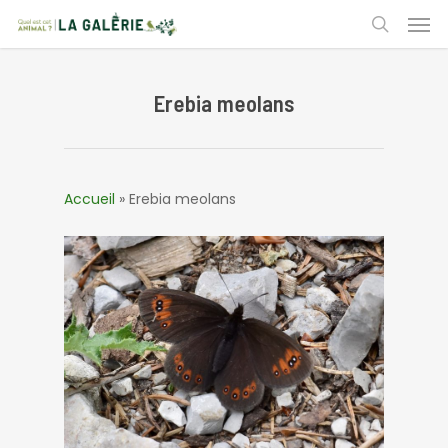
Skip
Men
to
search
main
content
Erebia meolans
Accueil
»
Erebia meolans