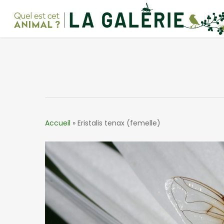
Skip
to
main
content
Accueil
»
Eristalis tenax (femelle)