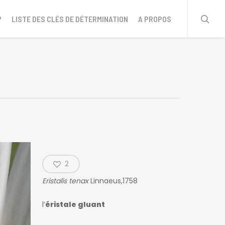
sear
?
LISTE DES CLÉS DE DÉTERMINATION
A PROPOS
2
Eristalis tenax
Linnaeus,1758
l’
éristale gluant