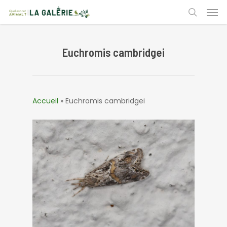
Skip
Men
to
search
main
content
Euchromis cambridgei
Accueil
»
Euchromis cambridgei