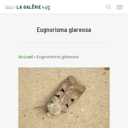
Skip
Men
to
search
main
content
Eugnorisma glareosa
Accueil
»
Eugnorisma glareosa