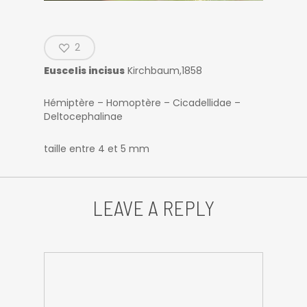
2
Euscelis incisus
Kirchbaum,1858
Hémiptère – Homoptère – Cicadellidae –
Deltocephalinae
taille entre 4 et 5 mm
LEAVE A REPLY