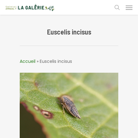
Skip
Men
to
search
main
content
Euscelis incisus
Accueil
»
Euscelis incisus